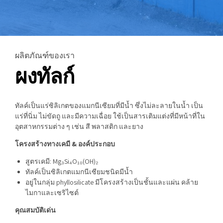
ผลิตภัณฑ์ของเรา
ผงทัลก์
ทัลค์เป็นแร่ซิลิเกตของแมกนีเซียมที่มีน้ำ ซึ่งไม่ละลายในน้ำ เป็น
แร่ที่นิ่ม ไม่ขัดถู และมีความเฉื่อย ใช้เป็นสารเติมแต่งที่มีหน้าที่ใน
อุตสาหกรรมต่าง ๆ เช่น สี พลาสติก และยาง
โครงสร้างทางเคมี & องค์ประกอบ
สูตรเคมี: Mg₃Si₄O₁₀(OH)₂
ทัลค์เป็นซิลิเกตแมกนีเซียมชนิดมีน้ำ
อยู่ในกลุ่ม phyllosilicate มีโครงสร้างเป็นชั้นและแผ่น คล้าย
ไมกาและเซริไซต์
คุณสมบัติเด่น