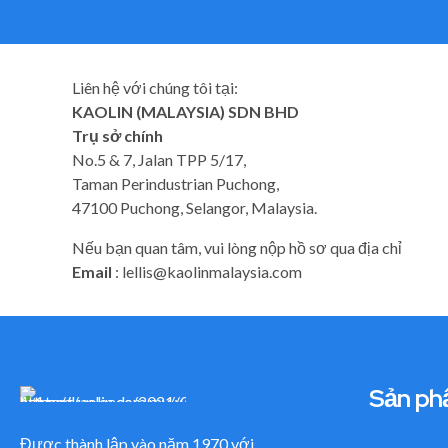
Liên hệ với chúng tôi tại:
KAOLIN (MALAYSIA) SDN BHD
Trụ sở chính
No.5 & 7, Jalan TPP 5/17,
Taman Perindustrian Puchong,
47100 Puchong, Selangor, Malaysia.
Nếu bạn quan tâm, vui lòng nộp hồ sơ qua địa chỉ
Email
:
lellis@kaolinmalaysia.com
Sản ph
Được thành lập vào năm 1970 với