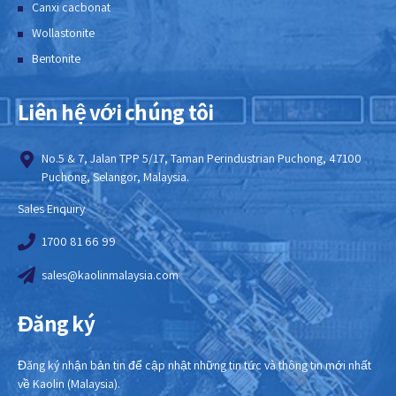
Canxi cacbonat
Wollastonite
Bentonite
Liên hệ với chúng tôi
No.5 & 7, Jalan TPP 5/17, Taman Perindustrian Puchong, 47100
Puchong, Selangor, Malaysia.
Sales Enquiry
1700 81 66 99
sales@kaolinmalaysia.com
Đăng ký
Đăng ký nhận bản tin để cập nhật những tin tức và thông tin mới nhất
về Kaolin (Malaysia).