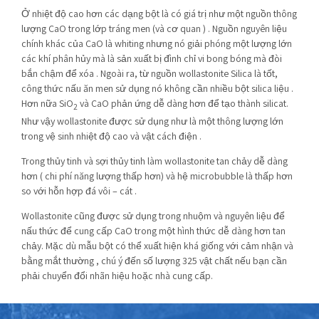
Ở nhiệt độ cao hơn các dạng bột là có giá trị như một nguồn thông
lượng CaO trong lớp tráng men (và cơ quan ) . Nguồn nguyên liệu
chính khác của CaO là whiting nhưng nó giải phóng một lượng lớn
các khí phân hủy mà là sản xuất bị đình chỉ vi bong bóng mà đòi
bắn chậm để xóa . Ngoài ra, từ nguồn wollastonite Silica là tốt,
công thức nấu ăn men sử dụng nó không cần nhiều bột silica liệu .
Hơn nữa SiO
và CaO phản ứng dễ dàng hơn để tạo thành silicat.
2
Như vậy wollastonite được sử dụng như là một thông lượng lớn
trong vệ sinh nhiệt độ cao và vật cách điện .
Trong thủy tinh và sợi thủy tinh làm wollastonite tan chảy dễ dàng
hơn ( chi phí năng lượng thấp hơn) và hệ microbubble là thấp hơn
so với hỗn hợp đá vôi – cát .
Wollastonite cũng được sử dụng trong nhuộm và nguyên liệu để
nấu thức để cung cấp CaO trong một hình thức dễ dàng hơn tan
chảy. Mặc dù mẫu bột có thể xuất hiện khá giống với cảm nhận và
bằng mắt thường , chú ý đến số lượng 325 vật chất nếu bạn cần
phải chuyển đổi nhãn hiệu hoặc nhà cung cấp.