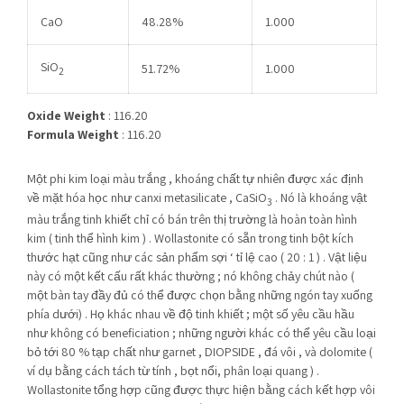
CaO
48.28%
1.000
SiO
51.72%
1.000
2
Oxide Weight
: 116.20
Formula Weight
: 116.20
Một phi kim loại màu trắng , khoáng chất tự nhiên được xác định
về mặt hóa học như canxi metasilicate , CaSiO
. Nó là khoáng vật
3
màu trắng tinh khiết chỉ có bán trên thị trường là hoàn toàn hình
kim ( tinh thể hình kim ) . Wollastonite có sẵn trong tinh bột kích
thước hạt cũng như các sản phẩm sợi ‘ tỉ lệ cao ( 20 : 1 ) . Vật liệu
này có một kết cấu rất khác thường ; nó không chảy chút nào (
một bàn tay đầy đủ có thể được chọn bằng những ngón tay xuống
phía dưới) . Họ khác nhau về độ tinh khiết ; một số yêu cầu hầu
như không có beneficiation ; những người khác có thể yêu cầu loại
bỏ tới 80 % tạp chất như garnet , DIOPSIDE , đá vôi , và dolomite (
ví dụ bằng cách tách từ tính , bọt nổi, phân loại quang ) .
Wollastonite tổng hợp cũng được thực hiện bằng cách kết hợp vôi