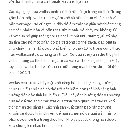
với thạch anh , canxi carbonate và canxi hydrate
Các dạng sợi của wollastonite có thể rất có lợi trong cơ thể . Trong
gốm bắn thấp wollastonite giảm khô và bắn co rút và làm khô và
bắn warpage . Nó cũng thúc đẩy độ ẩm thấp và giãn nở nhiệt trong
các sản phẩm bắn và bắn tăng sức mạnh. Nó cháy với không LỢI
và xơ của nó giúp thông hơi ra ngoài thoát khí . Những yếu tố này
đã làm cho nó một phần có giá trị trong cơ thể gạch, đặc biệt là
cho cháy nhanh. Nó được phổ biến cho thấy 10 % trong công thức
nấu wollastonite đất nung lửa thấp . Cơ quan thủy tinh thể thủy tinh
và bán cũng có thể hiển thị giảm co với các bổ sung nhỏ ( 2-5 % ) ,
tuy nhiên wollastonite trở thành một dòng mạnh hơn khi nhiệt độ
trên 1100C đi .
Wollastonite trưng bày một khả năng hòa tan nhẹ trong nước ,
nhưng Phiếu chứa nó có thể trở nên kiềm hơn (có khả năng ảnh
hưởng đến đặc tính lưu biến ) . Điều này ảnh hưởng đến xu hướng
của nó để tạo agglomerates quá trình bảo quản (mà tạo ra khối u
trong men đòi sàng ) . Các nhà sản xuất cảnh báo rằng chứng
khoán sẽ được luân chuyển để ngăn chặn nó đã quá già , mà nó
phải được lưu trữ trong điều kiện khô và pallet không nên được
xếp chồng lên nhau hơn hai cao .